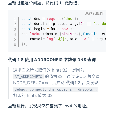
重新验证这个问题，将代码 1.1 做改造：
JAVASCRIPT
const
 dns 
=
require
(
'dns'
)
;
const
 domain 
=
 process
.
argv
[
2
]
||
'baidu.co
const
 begin 
=
 Date
.
now
(
)
;
dns
.
lookup
(
domain
,
{
hints
:
32
}
,
function
(
err 
,
    console
.
log
(
'耗时'
,
Date
.
now
(
)
-
 begin
,
 e
}
)
;
代码 1.8 使用 ADDRCONFIG 参数做 DNS 查询
这里面之所以取值的 hints:32，是因为
的值为32。通过设置环境变量
AI_ADDRCONFIG
NODE_DEBUG=net 后启动
代码1.2
，会发现
debug('connect: dns options', dnsopts);
打印的 hints 值为 32。
重新运行，发现果然只查询了 ipv4 的地址。