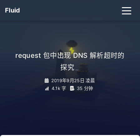
Fluid
首页
归档
分类
request 包中出现 DNS 解析超时的
探究
_
标签
关于
搜索
2019年9月25日 凌晨
4.1k 字
35 分钟
关灯