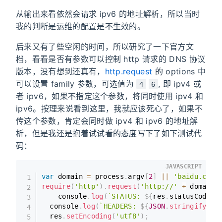
从输出来看依然会请求 ipv6 的地址解析，所以当时
我的判断是运维的配置是不生效的。
后来又有了些空闲的时间，所以研究了一下官方文
档，看看是否有参数可以控制 http 请求的 DNS 协议
版本，没有想到还真有，
http.request
的 options 中
可以设置 family 参数，可选值为
, 即 ipv4 或
4
6
者 ipv6，如果不指定这个参数，将同时使用 ipv4 和
ipv6。按理来说看到这里，我就应该死心了，如果不
传这个参数，肯定会同时做 ipv4 和 ipv6 的地址解
析，但是我还是抱着试试看的态度写下了如下测试代
码：
JAVASCRIPT
var
 domain 
=
 process
.
argv
[
2
]
||
'baidu.com'
require
(
'http'
)
.
request
(
'http://'
+
 domain
,
    console
.
log
(
`
STATUS: 
${
res
.
statusCode
}
`
  console
.
log
(
`
HEADERS: 
${
JSON
.
stringify
(
re
  res
.
setEncoding
(
'utf8'
)
;