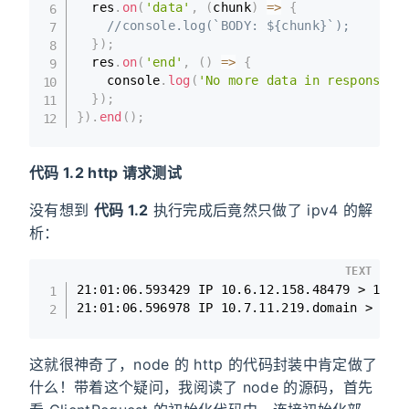
  res
.
on
(
'data'
,
(
chunk
)
=>
{
//console.log(`BODY: ${chunk}`);
}
)
;
  res
.
on
(
'end'
,
(
)
=>
{
    console
.
log
(
'No more data in response.'
}
)
;
}
)
.
end
(
)
;
代码 1.2 http 请求测试
没有想到
代码 1.2
执行完成后竟然只做了 ipv4 的解
析：
TEXT
21:01:06.593429 IP 10.6.12.158.48479 > 10.7.
21:01:06.596978 IP 10.7.11.219.domain > 10.
这就很神奇了，node 的 http 的代码封装中肯定做了
什么！带着这个疑问，我阅读了 node 的源码，首先