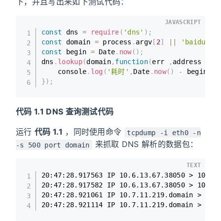
下，并且写出来如下测试代码：
JAVASCRIPT
const
 dns 
=
require
(
'dns'
)
;
const
 domain 
=
 process
.
argv
[
2
]
||
'baidu.co
const
 begin 
=
 Date
.
now
(
)
;
dns
.
lookup
(
domain
,
function
(
err 
,
address 
,
 f
    console
.
log
(
'耗时'
,
Date
.
now
(
)
-
 begin
,
 e
}
)
;
代码 1.1 DNS 查询测试代码
运行
代码 1.1
，同时使用命令
tcpdump -i eth0 -n
来抓取 DNS 解析的数据包：
-s 500 port domain
TEXT
20:47:28.917563 IP 10.6.13.67.38050 > 10.7.1
20:47:28.917582 IP 10.6.13.67.38050 > 10.7.1
20:47:28.921061 IP 10.7.11.219.domain > 10.6
20:47:28.921114 IP 10.7.11.219.domain > 10.