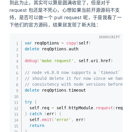
到此为止，其实可以算是圆满收官了，但是对于
request 包还是不死心，心想如果当前开源源码不支
持，是否可以做一个 pull request 呢，于是我看了一
下他们的官方源码，结果就发现了新大陆：
JAVASCRIPT
var
 reqOptions 
=
copy
(
self
)
delete
 reqOptions
.
auth

debug
(
'make request'
,
 self
.
uri
.
href
)
// node v6.8.0 now supports a `timeout` val
// should delete it for now since we handle
// consistency with node versions before v6
delete
 reqOptions
.
timeout

try
{
  self
.
req 
=
 self
.
httpModule
.
request
(
reqOpt
}
catch
(
err
)
{
  self
.
emit
(
'error'
,
 err
)
return
}