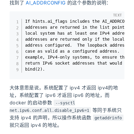
找到了
AI_ADDRCONFIG
的这个参数的说明：
TEXT
If hints.ai_flags includes the AI_ADDRCONFIG
addresses are returned in the list pointed t
local system has at least one IPv4 address c
addresses are returned only if the local sys
address configured.  The loopback address is
case as valid as a configured address.  This
example, IPv4-only systems, to ensure that g
return IPv6 socket addresses that would alwa
bind(2).
大体意思是说，系统配置了 ipv4 才返回 ipv4的地
址，系统配置了 ipv6 才返回 ipv6 的地址，而
docker 的启动参数
--sysctl
等同于系统只
net.ipv6.conf.all.disable_ipv6=1
支持 ipv4 的声明，所以操作系统函数
getaddrinfo
就只返回 ipv4 的地址。